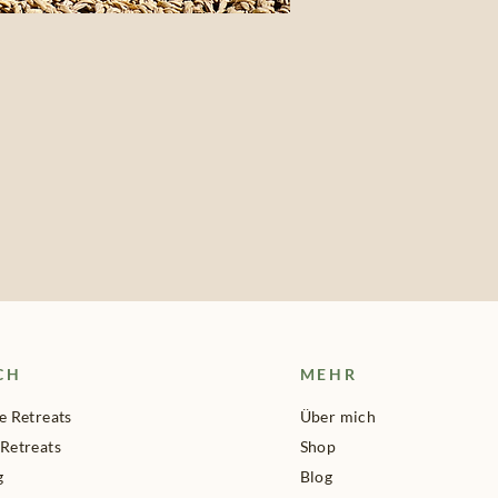
CH
MEHR
e Retreats
Über mich
 Retreats
Shop
g
Blog