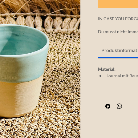
IN CASE YOU FORG
Du musst nicht imm
Manchmal beginnt Kl
innehältst.
Produktinformat
Handgetöpfert Keram
Farbe: Sand & helles
Material: 
Journal mit Ba
Jedes Stück ein Unik
Für Kaffee, Tee und 