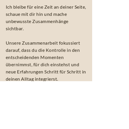
Ich bleibe für eine Zeit an deiner Seite,
schaue mit dir hin und mache
unbewusste Zusammenhänge
sichtbar.
Unsere Zusammenarbeit fokussiert
darauf, dass du die Kontrolle in den
entscheidenden Momenten
übernimmst, für dich einstehst und
neue Erfahrungen Schritt für Schritt in
deinen Alltag integrierst.
Intensivsession: 2 Stunden
Der Ansatz: Für Menschen, die sich
Intensivbegleitung: 4 Wochen
eine intensive Begleitung zu einem
konkreten Thema wünschen. Der