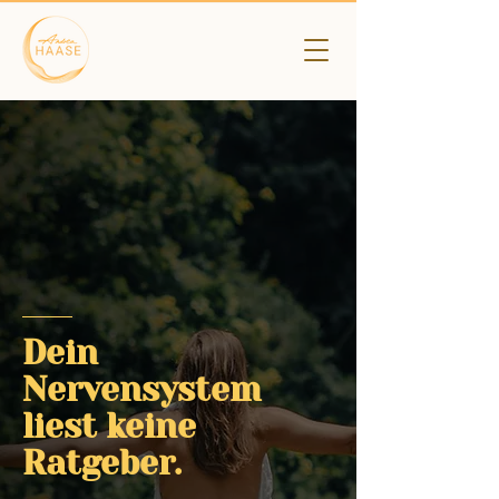
Dein
Nervensystem
liest keine
Ratgeber.