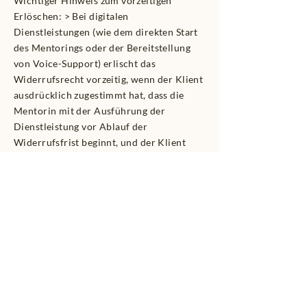
Wichtiger Hinweis zum vorzeitigen
Erlöschen: > Bei digitalen
Dienstleistungen (wie dem direkten Start
des Mentorings oder der Bereitstellung
von Voice-Support) erlischt das
Widerrufsrecht vorzeitig, wenn der Klient
ausdrücklich zugestimmt hat, dass die
Mentorin mit der Ausführung der
Dienstleistung vor Ablauf der
Widerrufsfrist beginnt, und der Klient
seine Kenntnis davon bestätigt hat, dass er
durch diese Zustimmung sein
Widerrufsrecht verliert.
10.
Haftungsbeschränkun
g
​Die Mentorin haftet unbeschränkt für
Vorsatz und grobe Fahrlässigkeit.